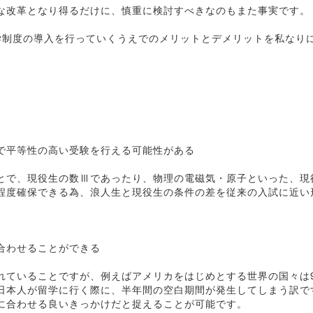
な改革となり得るだけに、慎重に検討すべきなのもまた事実です。
学制度の導入を行っていくうえでのメリットとデメリットを私なり
で平等性の高い受験を行える可能性がある
とで、現役生の数Ⅲであったり、物理の電磁気・原子といった、現
程度確保できる為、浪人生と現役生の条件の差を従来の入試に近い
合わせることができる
れていることですが、例えばアメリカをはじめとする世界の国々は
日本人が留学に行く際に、半年間の空白期間が発生してしまう訳で
に合わせる良いきっかけだと捉えることが可能です。